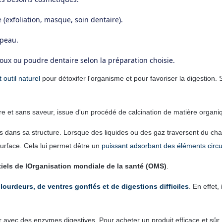
(exfoliation, masque, soin dentaire).
 peau.
oux ou poudre dentaire selon la préparation choisie.
 outil naturel
pour détoxifer l'organisme et pour favoriser la digestion. 
e et sans saveur, issue d'un procédé de calcination de matière organi
 dans sa structure. Lorsque des liquides ou des gaz traversent du charb
surface. Cela lui permet dêtre un
puissant adsorbant des éléments circula
ntiels de lOrganisation mondiale de la santé (OMS)
.
lourdeurs, de ventres gonflés et de digestions difficiles
. En effet, 
r avec des enzymes digestives. Pour acheter un produit efficace et sûr, u