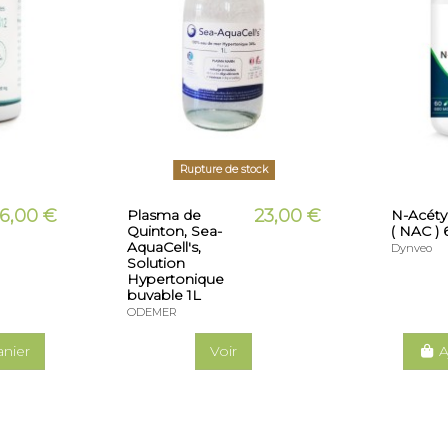
Rupture de stock
6,00 €
23,00 €
Plasma de
N-Acéty
Quinton, Sea-
( NAC ) 
AquaCell's,
Dynveo
Solution
Hypertonique
buvable 1L
ODEMER
anier
Voir
A