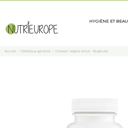
HYGIÈNE ET BEAU
Accueil
Diététique générale
Charbon végétal activé - 90 gélules