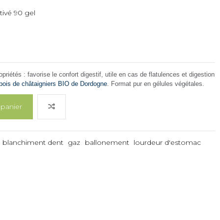
ivé 90 gel
priétés : favorise le confort digestif, utile en cas de flatulences et digestion
bois de châtaigniers BIO de Dordogne
. Format pur en gélules végétales.
 panier
blanchiment dent
gaz
ballonement
lourdeur d'estomac