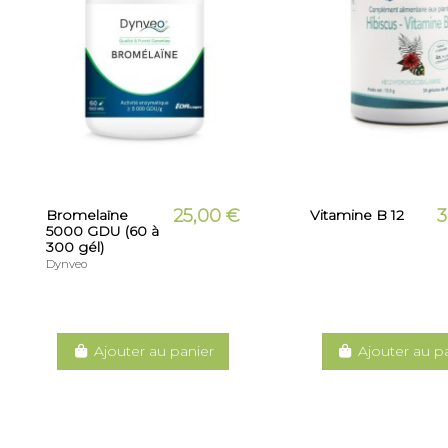
25,00 €
3
Bromelaïne
Vitamine B 12
5000 GDU (60 à
300 gél)
Dynveo
Ajouter au panier
Ajouter au p