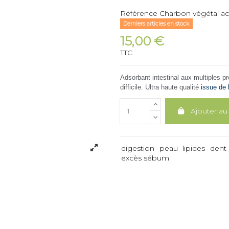
Référence
Charbon végétal act
Derniers articles en stock
15,00 €
TTC
Adsorbant intestinal aux multiples pro
difficile. Ultra haute qualité
issue de 
Ajouter au
digestion
peau
lipides
dent
excès sébum