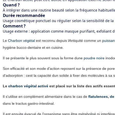
Quand ?
À intégrer dans une routine beauté selon la fréquence habituelle 
Durée recommandée
Usage cosmétique ponctuel ou régulier selon la sensibilité de la
Comment ?
Usage externe : application comme masque purifiant, exfoliant d
Le
Charbon végétal
est reconnu depuis lAntiquité comme un
puissant
hygiène bucco-dentaire et en cuisine.
Il se présente le plus souvent sous la forme dune
poudre noire
inodor
Son efficacité et son mode d'action reposent sur la présence de pores
d'adsorption : cest la capacité dun solide à fixer des molécules à sa 
Le
charbon végétal activé
est placé sur la liste des actifs esse
Il s'utilise en complément alimentaire dans le cas de
flatulences, de 
dans le tractus gastro-intestinal.
Il est ensuite évacué de l'organisme sans être métabolisé ni interfére