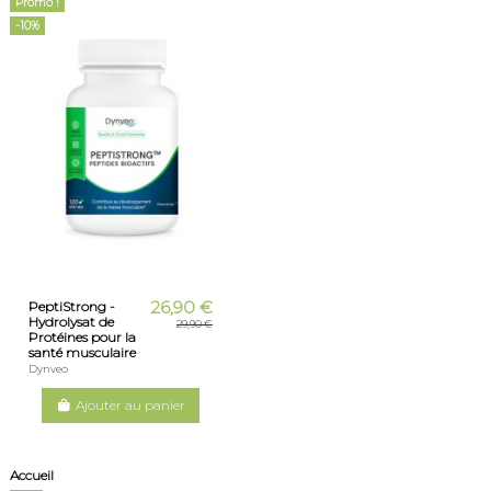
Promo !
-10%
26,90 €
PeptiStrong -
Hydrolysat de
29,90 €
Protéines pour la
santé musculaire
Dynveo
Ajouter au panier
Accueil