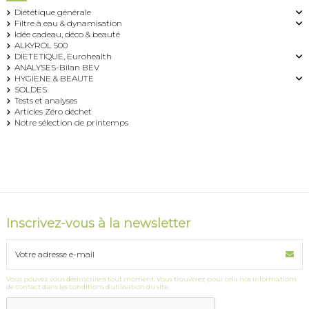
Diététique générale
Filtre à eau & dynamisation
Idée cadeau, déco & beauté
ALKYROL 500
DIETETIQUE, Eurohealth
ANALYSES-Bilan BEV
HYGIENE & BEAUTE
SOLDES
Tests et analyses
Articles Zéro déchet
Notre sélection de printemps
Inscrivez-vous à la newsletter
Vous pouvez vous désinscrire à tout moment. Vous trouverez pour cela nos informations
de contact dans les conditions d'utilisation du site.