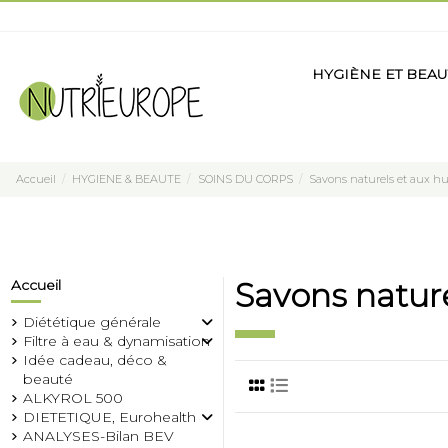
HYGIÈNE ET BEAU
Accueil
HYGIENE & BEAUTE
SOINS DU CORPS
Savons naturels et aux hui
Accueil
Savons nature
Diététique générale
Filtre à eau & dynamisation
Idée cadeau, déco &
beauté
ALKYROL 500
DIETETIQUE, Eurohealth
ANALYSES-Bilan BEV