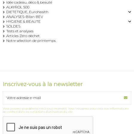
Idée cadeau, déco & beauté
ALKYROL 500
DIETETIQUE, Eurohealth
ANALYSES-Bilan BEV
HYGIENE & BEAUTE
SOLDES
Tests et analyses
Articles Zéro déchet
Notre sélection de printemps
Inscrivez-vous à la newsletter
Vous pouvez vous désinscrire à tout moment. Vous trouverez pour cela nos informations
de contact dans les conditions d'utilisation du site.