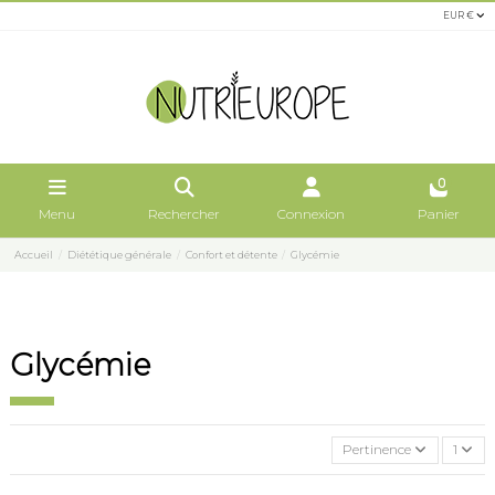
EUR €
0
Menu
Rechercher
Connexion
Panier
Accueil
Diététique générale
Confort et détente
Glycémie
Glycémie
Pertinence
1