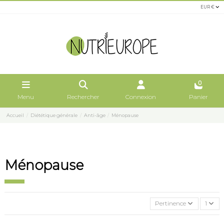
EUR €
0
Menu
Rechercher
Connexion
Panier
Accueil
Diététique générale
Anti-âge
Ménopause
Ménopause
Pertinence
1