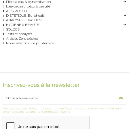
Filtre à eau & dynamisation
Idée cadeau, déco & beauté
ALKYROL 500
DIETETIQUE, Eurohealth
ANALYSES-Bilan BEV
HYGIENE & BEAUTE
SOLDES
Tests et analyses
Articles Zéro déchet
Notre sélection de printemps
Inscrivez-vous à la newsletter
Vous pouvez vous désinscrire à tout moment. Vous trouverez pour cela nos informations
de contact dans les conditions d'utilisation du site.