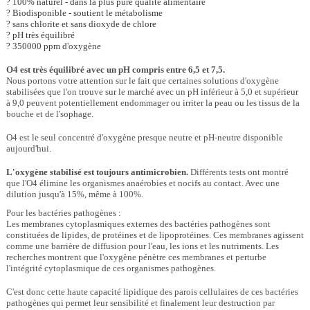
? 100% naturel - dans la plus pure qualité alimentaire
? Biodisponible - soutient le métabolisme
? sans chlorite et sans dioxyde de chlore
? pH très équilibré
? 350000 ppm d'oxygène
O4 est très équilibré avec un pH compris entre 6,5 et 7,5.
Nous portons votre attention sur le fait que certaines solutions d'oxygène
stabilisées que l'on trouve sur le marché avec un pH inférieur à 5,0 et supérieur
à 9,0 peuvent potentiellement endommager ou irriter la peau ou les tissus de la
bouche et de l'sophage.
O4 est le seul concentré d'oxygène presque neutre et pH-neutre disponible
aujourd'hui.
L'oxygène stabilisé est toujours antimicrobien.
Différents tests ont montré
que l'O4 élimine les organismes anaérobies et nocifs au contact. Avec une
dilution jusqu'à 15%, même à 100%.
Pour les bactéries pathogènes :
Les membranes cytoplasmiques externes des bactéries pathogènes sont
constituées de lipides, de protéines et de lipoprotéines. Ces membranes agissent
comme une barrière de diffusion pour l'eau, les ions et les nutriments. Les
recherches montrent que l'oxygène pénètre ces membranes et perturbe
l'intégrité cytoplasmique de ces organismes pathogènes.
C'est donc cette haute capacité lipidique des parois cellulaires de ces bactéries
pathogènes qui permet leur sensibilité et finalement leur destruction par