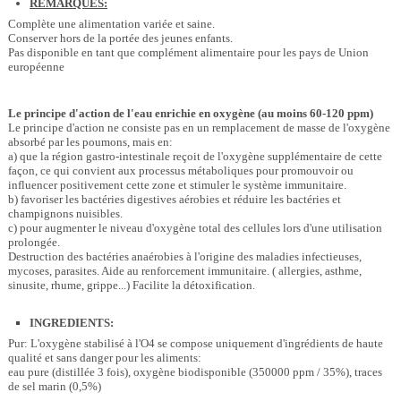
REMARQUES:
Complète une alimentation variée et saine.
Conserver hors de la portée des jeunes enfants.
Pas disponible en tant que complément alimentaire pour les pays de Union
européenne
Le principe d'action de l'eau enrichie en oxygène (au moins 60-120 ppm)
Le principe d'action ne consiste pas en un remplacement de masse de l'oxygène
absorbé par les poumons, mais en:
a) que la région gastro-intestinale reçoit de l'oxygène supplémentaire de cette
façon, ce qui convient aux processus métaboliques pour promouvoir ou
influencer positivement cette zone et stimuler le système immunitaire.
b) favoriser les bactéries digestives aérobies et réduire les bactéries et
champignons nuisibles.
c) pour augmenter le niveau d'oxygène total des cellules lors d'une utilisation
prolongée.
Destruction des bactéries anaérobies à l'origine des maladies infectieuses,
mycoses, parasites. Aide au renforcement immunitaire. ( allergies, asthme,
sinusite, rhume, grippe...) Facilite la détoxification.
INGREDIENTS:
Pur: L'oxygène stabilisé à l'O4 se compose uniquement d'ingrédients de haute
qualité et sans danger pour les aliments:
eau pure (distillée 3 fois), oxygène biodisponible (350000 ppm / 35%), traces
de sel marin (0,5%)