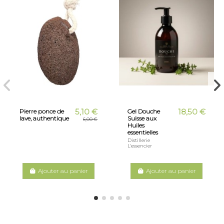
5,10 €
18,50 €
Pierre ponce de
Gel Douche
lave, authentique
Suisse aux
6,00 €
Huiles
essentielles
Distillerie
L'essencier
Ajouter au panier
Ajouter au panier