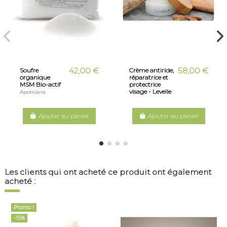
42,00 €
58,00 €
Soufre
Crème antiride,
organique
réparatrice et
MSM Bio-actif
protectrice
visage - Levelle
Apoticaria
Ajouter au panier
Ajouter au panier
Les clients qui ont acheté ce produit ont également
acheté :
Promo !
-15%