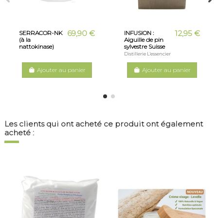
69,90 €
12,95 €
SERRACOR-NK
INFUSION :
(à la
Aiguille de pin
nattokinase)
sylvestre Suisse
Distillerie L'essencier
Ajouter au panier
Ajouter au panier
Les clients qui ont acheté ce produit ont également
acheté :