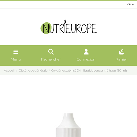
EUR €
0
Menu
Rechercher
Connexion
Panier
Accueil
Diététique générale
Oxygène stabilisé O4 - liquide concentré haut (60 ml)