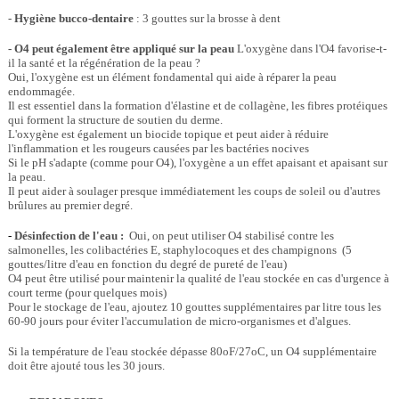
-
Hygiène bucco-dentaire
: 3 gouttes sur la brosse à dent
- O4 peut également être appliqué sur la peau
L'oxygène dans l'O4 favorise-t-
il la santé et la régénération de la peau ?
Oui, l'oxygène est un élément fondamental qui aide à réparer la peau
endommagée.
Il est essentiel dans la formation d'élastine et de collagène, les fibres protéiques
qui forment la structure de soutien du derme.
L'oxygène est également un biocide topique et peut aider à réduire
l'inflammation et les rougeurs causées par les bactéries nocives
Si le pH s'adapte (comme pour O4), l'oxygène a un effet apaisant et apaisant sur
la peau.
Il peut aider à soulager presque immédiatement les coups de soleil ou d'autres
brûlures au premier degré.
-
Désinfection de l'eau :
Oui, on peut utiliser O4 stabilisé contre les
salmonelles, les colibactéries E, staphylocoques et des champignons (5
gouttes/litre d'eau en fonction du degré de pureté de l'eau)
O4 peut être utilisé pour maintenir la qualité de l'eau stockée en cas d'urgence à
court terme (pour quelques mois)
Pour le stockage de l'eau, ajoutez 10 gouttes supplémentaires par litre tous les
60-90 jours pour éviter l'accumulation de micro-organismes et d'algues.
Si la température de l'eau stockée dépasse 80oF/27oC, un O4 supplémentaire
doit être ajouté tous les 30 jours.