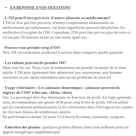
EN REPONSE A VOS QUESTIONS
- L'O4 peut-il être pris avec d'autres aliments ou médicaments?
L'O4 ne doit pas être pris avec d'autres compléments alimentaires ou
médicaments sur ordonnance, car leurs ingrédients peuvent déstabiliser les
molécules d'oxygène de l'O4. Cependant, l'O4 peut être pris en plus de ceux-ci
s'il est pris 30 minutes avant ou une heure après eux.
- Pouvez-vous prendre trop d'O4?
Non. O4 est totalement inoffensif à utiliser dans n'importe quelle quantité.
- Les enfants peuvent-ils prendre O4?
Dans tous les cas. Nous vous recommandons de prendre la moitié de la dose
adulte. L'O4 peut également être administré aux nourrissons, aux femmes
enceintes et aux mères allaitantes sans aucun problème de toxicité.
- Usage vétérinaire : Les animaux domestiques / animaux peuvent-ils
ingérer de l'O4? (chevaux, chiens, chats)
Oui. La posologie doit être déterminée en fonction du poids. En règle générale,
nous recommandons une goutte d'O4 pour cinq livres de poids. O4 est utilisé
par les entraîneurs professionnels et les vétérinaires dans l'élevage et les courses
de chevaux depuis de nombreuses années.
En pulvérisation durant 10 jours 3 à 4 fois/jr Eczémas, irritations, rougeurs
-
Entretien des plantes
: quelques gouttes diluées dans l'eau suffisent pour un
apport énergétique supplémentqire