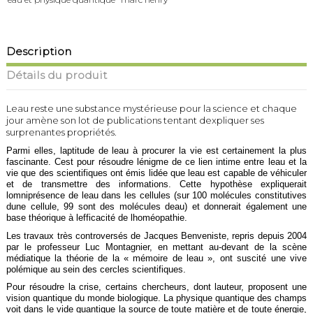
Description
Détails du produit
Leau reste une substance mystérieuse pour la science et chaque
jour amène son lot de publications tentant dexpliquer ses
surprenantes propriétés.
Parmi elles, laptitude de leau à procurer la vie est certainement la plus
fascinante. Cest pour résoudre lénigme de ce lien intime entre leau et la
vie que des scientifiques ont émis lidée que leau est capable de véhiculer
et de transmettre des informations. Cette hypothèse expliquerait
lomniprésence de leau dans les cellules (sur 100 molécules constitutives
dune cellule, 99 sont des molécules deau) et donnerait également une
base théorique à lefficacité de lhoméopathie.
Les travaux très controversés de Jacques Benveniste, repris depuis 2004
par le professeur Luc Montagnier, en mettant au-devant de la scène
médiatique la théorie de la « mémoire de leau », ont suscité une vive
polémique au sein des cercles scientifiques.
Pour résoudre la crise, certains chercheurs, dont lauteur, proposent une
vision quantique du monde biologique. La physique quantique des champs
voit dans le vide quantique la source de toute matière et de toute énergie,