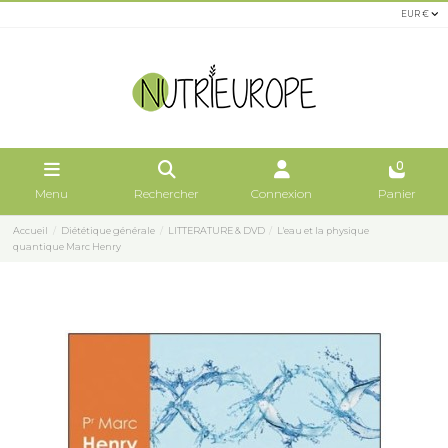
EUR €
0
Menu
Rechercher
Connexion
Panier
Accueil
Diététique générale
LITTERATURE & DVD
L'eau et la physique
quantique Marc Henry